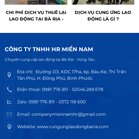
CHI PHÍ DỊCH VỤ THUÊ LẠI
DỊCH VỤ CUNG ỨNG LAO
LAO ĐỘNG TẠI BÀ RỊA -
ĐỘNG LÀ GÌ ?
VŨNG TÀU LÀ BAO NHIÊU ?
CÔNG TY TNHH HR MIỀN NAM
Chuyên cung cấp lao động tại Bà Rịa - Vũng Tàu
Địa chỉ: Đường D3, KDC 17ha, kp. Bàu Ké, Thị Trấn
Tân Phú, H. Đồng Phú, Bình Phước
Điện thoại: 0981 776 811 - 02546.289.678
Zalo: 0981 776 811 - 0372 118 600
Email: companymiennamhr@gmail.com
Website: www.cungunglaodongbaria.com