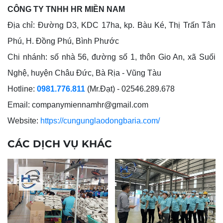
CÔNG TY TNHH HR MIỀN NAM
Địa chỉ: Đường D3, KDC 17ha, kp. Bàu Ké, Thị Trấn Tân
Phú, H. Đồng Phú, Bình Phước
Chi nhánh: số nhà 56, đường số 1, thôn Gio An, xã Suối
Nghệ, huyện Châu Đức, Bà Rịa - Vũng Tàu
Hotline:
0981.776.811
(Mr.Đạt) - 02546.289.678
Email: companymiennamhr@gmail.com
Website:
https://cungunglaodongbaria.com/
CÁC DỊCH VỤ KHÁC