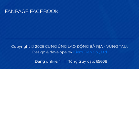
FANPAGE FACEBOOK
Copyright © 2026 CUNG ỨNG LAO ĐỘNG BÀ RỊA - VŨNG TÀU.
Design & develope by
Kiem Tien Co., Ltd
Đang online: 1
Tổng truy cập: 65608