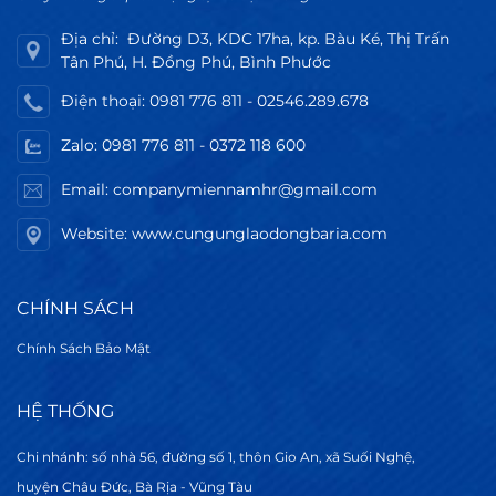
Địa chỉ: Đường D3, KDC 17ha, kp. Bàu Ké, Thị Trấn
Tân Phú, H. Đồng Phú, Bình Phước
Điện thoại: 0981 776 811 - 02546.289.678
Zalo: 0981 776 811 - 0372 118 600
Email: companymiennamhr@gmail.com
Website: www.cungunglaodongbaria.com
CHÍNH SÁCH
Chính Sách Bảo Mật
HỆ THỐNG
Chi nhánh: số nhà 56, đường số 1, thôn Gio An, xã Suối Nghệ,
huyện Châu Đức, Bà Rịa - Vũng Tàu