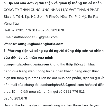
5. Địa chỉ của đơn vị thu thập và quản lý thông tin cá nhân
CÔNG TY TNHH CUNG ỨNG NHÂN LỰC ĐẠT THÀNH PHÁT
Địa chỉ: Tổ 4, Kp. Hải Sơn, P. Phước Hòa, Tx. Phú Mỹ, Bà Rịa -
Vũng Tàu
Hotline: 0981 776 811 - 02546.289.678
Email: datthanhphat83@gmail.com
Website:
cungunglaodongbaria.com
6. Phương tiện và công cụ để người dùng tiếp cận và chỉnh
sửa dữ liệu cá nhân của mình
cungunglaodongbaria.com
không thu thập thông tin khách
hàng qua trang web, thông tin cá nhân khách hàng được thực
hiện thu thập qua email liên hệ đặt mua sản phẩm, dịch vụ gửi về
hộp mail của chúng tôi: datthanhphat83@gmail.com hoặc số điện
thoại liên hệ đặt mua sản phẩm gọi về 0981 776 811 -
02546.289.678
Bạn có thể liên hệ địa chỉ email cùng số điện thoại trên để yêu