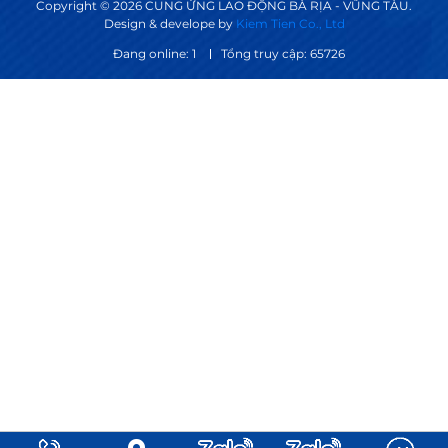
Copyright © 2026 CUNG ỨNG LAO ĐỘNG BÀ RỊA - VŨNG TÀU.
Design & develope by
Kiem Tien Co., Ltd
Đang online: 1
Tổng truy cập: 65726