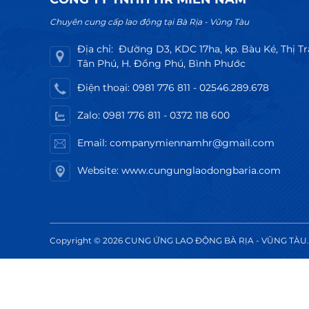
Chuyên cung cấp lao động tại Bà Rịa - Vũng Tàu
Địa chỉ: Đường D3, KDC 17ha, kp. Bàu Ké, Thị T
Tân Phú, H. Đồng Phú, Bình Phước
Điện thoại: 0981 776 811 - 02546.289.678
Zalo: 0981 776 811 - 0372 118 600
Email: companymiennamhr@gmail.com
Website: www.cungunglaodongbaria.com
Copyright © 2026 CUNG ỨNG LAO ĐỘNG BÀ RỊA - VŨNG TÀU. 