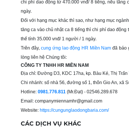
chi phí dao động từ 470.000 vnđ/ 8 tiếng, nếu tăng c
ngày.
Đối với hạng mục khác thì sao, như hạng mục ngành v
tăng ca vào chủ nhật ca 8 tiếng thì chi phí dao động
thể tính 35.000 vnđ/ 1 người / 1 ngày.
Trên đây,
cung ứng lao động
HR Miền Nam
đã báo g
lòng liên hệ Chúng tôi:
CÔNG TY TNHH HR MIỀN NAM
Địa chỉ:
Đường D3, KDC 17ha, kp. Bàu Ké, Thị Trấn
Chi nhánh: số nhà 56, đường số 1, thôn Gio An, xã
Hotline:
0981.776.811
(Mr.Đạt) - 02546.289.678
Email: companymiennamhr@gmail.com
Website:
https://cungunglaodongbaria.com/
CÁC DỊCH VỤ KHÁC