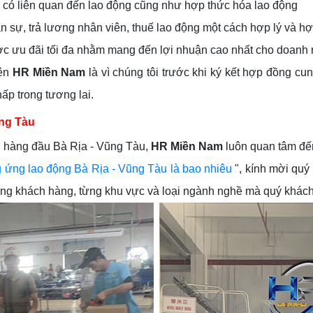
ý có liên quan đến lao động cũng như hợp thức hóa lao động
n sự, trả lương nhân viên, thuế lao động một cách hợp lý và h
được ưu đãi tối đa nhằm mang đến lợi nhuận cao nhất cho doanh
bên
HR Miền Nam
là vì chúng tôi trước khi ký kết hợp đồng cu
hấp trong tương lai.
ũng Tàu
g hàng đầu Bà Rịa - Vũng Tàu,
HR Miền Nam
luôn quan tâm đến
g ứng lao động Bà Rịa - Vũng Tàu là bao nhiêu
", kính mời quý 
 từng khách hàng, từng khu vực và loại ngành nghề mà quý khách