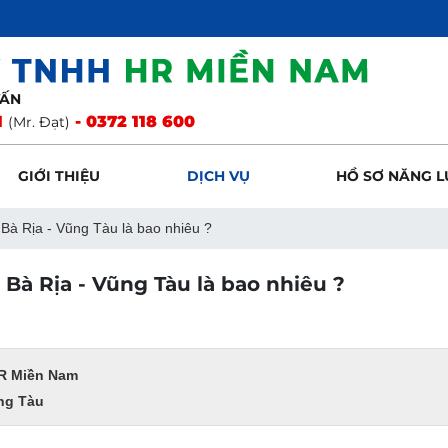
VẤN
1
- 0372 118 600
(Mr. Đạt)
GIỚI THIỆU
DỊCH VỤ
HỒ SƠ NĂNG L
i Bà Rịa - Vũng Tàu là bao nhiêu ?
i Bà Rịa - Vũng Tàu là bao nhiêu ?
HR Miền Nam
ũng Tàu