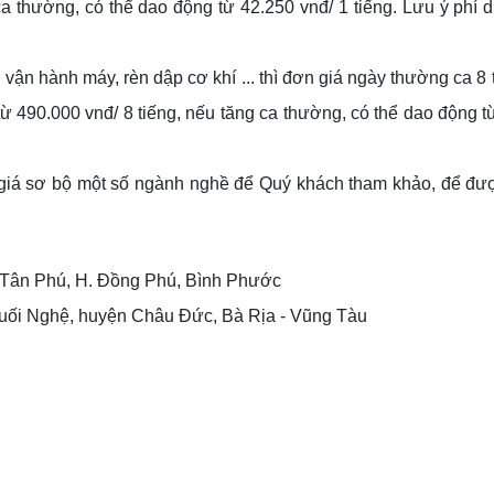
a thường, có thể dao động từ 42.250 vnđ/ 1 tiếng. Lưu ý phí d
ận hành máy, rèn dập cơ khí ... thì đơn giá ngày thường ca 8 t
 từ 490.000 vnđ/ 8 tiếng, nếu tăng ca thường, có thể dao động từ
iá sơ bộ một số ngành nghề để Quý khách tham khảo, để được
 Tân Phú, H. Đồng Phú, Bình Phước
 Suối Nghệ, huyện Châu Đức, Bà Rịa - Vũng Tàu