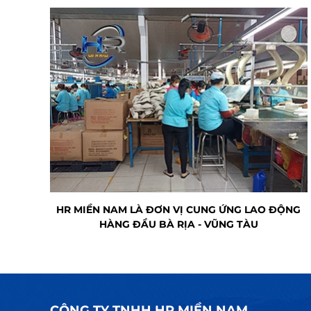
HR MIỀN NAM LÀ ĐƠN VỊ CUNG ỨNG LAO ĐỘNG
HÀNG ĐẦU BÀ RỊA - VŨNG TÀU
CÔNG TY TNHH HR MIỀN NAM