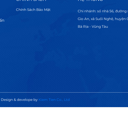
Chính Sách Bảo Mật
Chi nhánh: số nhà 56, đường s
Gio An, xã Suối Nghệ, huyện
rấn
Bà Rịa - Vũng Tàu
Design & develope by
Kiem Tien Co., Ltd